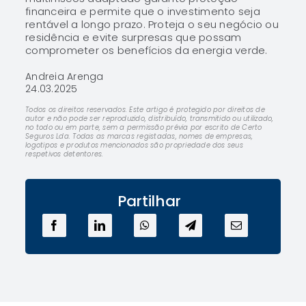
financeira e permite que o investimento seja
rentável a longo prazo. Proteja o seu negócio ou
residência e evite surpresas que possam
comprometer os benefícios da energia verde.
Andreia Arenga
24.03.2025
Todos os direitos reservados. Este artigo é protegido por direitos de
autor e não pode ser reproduzido, distribuído, transmitido ou utilizado,
no todo ou em parte, sem a permissão prévia por escrito de Certo
Seguros Lda. Todas as marcas registadas, nomes de empresas,
logotipos e produtos mencionados são propriedade dos seus
respetivos detentores.
Partilhar