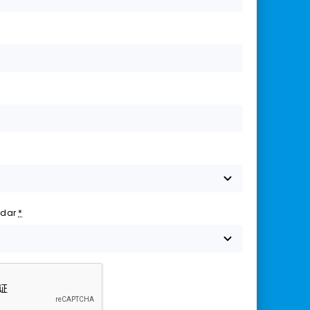
udar
*