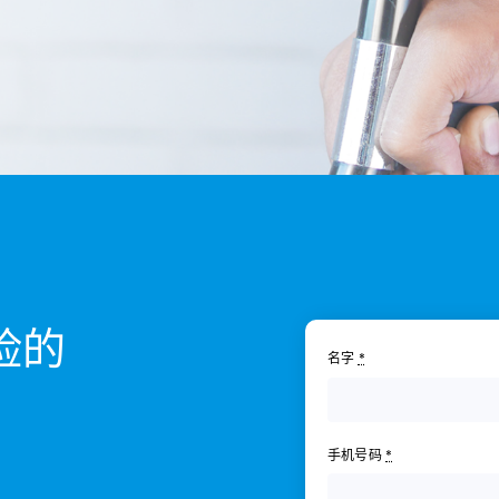
险的
名字
*
手机号码
*