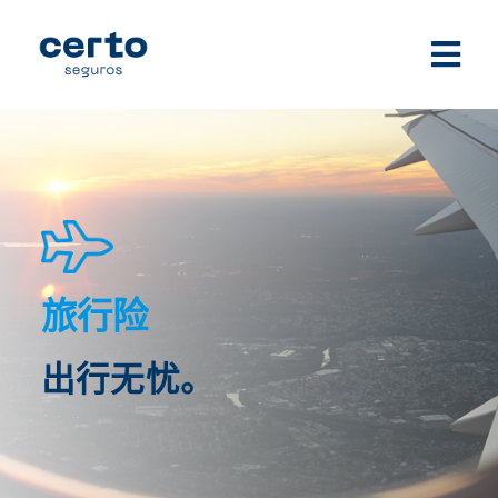
Skip
to
Tog
content
Nav
开始
CERTO SEGUROS 家庭
我们的保险
旅行险
代理们网络
索赔
出行无忧。
SOBRE NÓS
LOJA