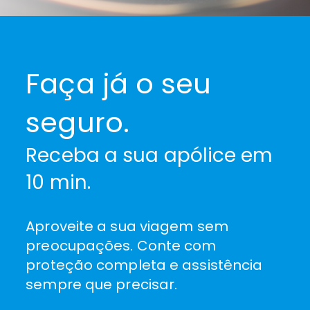
NOTÍCIAS
联系们
Faça já o seu
0
seguro.
Receba a sua apólice em
10 min.
Aproveite a sua viagem sem
preocupações. Conte com
proteção completa e assistência
sempre que precisar.